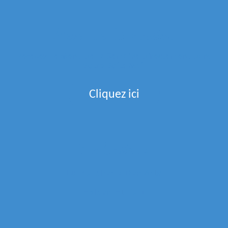
Menu de la semaine
Recevez Le Menu De La Semaine Directement Dans
Votre Boite Mail
Cliquez ici
Partenaires
La Boucherie Des Arts
Epices Et Tout