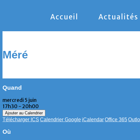
Accueil
Actualités
Méré
Quand
mercredi 5 juin
17h30 - 20h00
Ajouter au Calendrier
Télécharger ICS
Calendrier Google
iCalendar
Office 365
Outlo
Où