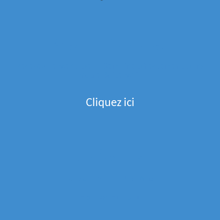
Menu de la semaine
Recevez Le Menu De La Semaine Directement Dans
Votre Boite Mail
Cliquez ici
Partenaires
La Boucherie Des Arts
Epices Et Tout