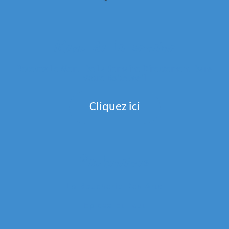
Menu de la semaine
Recevez Le Menu De La Semaine Directement Dans
Votre Boite Mail
Cliquez ici
Partenaires
La Boucherie Des Arts
Epices Et Tout