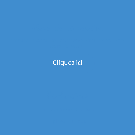
Menu de la semaine
Recevez Le Menu De La Semaine Directement Dans
Votre Boite Mail
Cliquez ici
Partenaires
La Boucherie Des Arts
Epices Et Tout