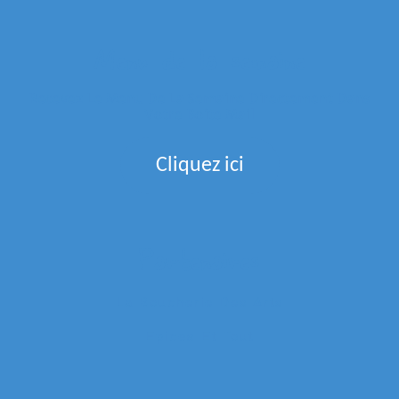
Menu de la semaine
Recevez Le Menu De La Semaine Directement Dans
Votre Boite Mail
Cliquez ici
Partenaires
La Boucherie Des Arts
Epices Et Tout