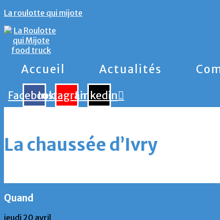
La roulotte qui mijote
Accueil
Actualités
Com
Facebook
Instagram
Linkedin
La chaussée d’Ivry
Quand
jeudi 20 avril