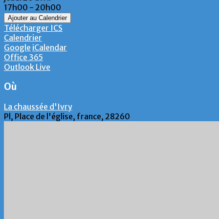
17h00 - 20h00
Ajouter au Calendrier
Télécharger ICS
Calendrier
Google
iCalendar
Office 365
Outlook Live
Où
La chaussée d'Ivry
Pl, Place de l'église, france, 28260