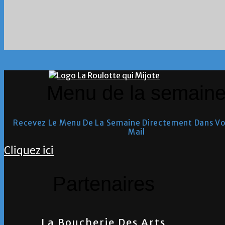
Menu de la semain
Recevez Le Menu De La Semaine Directement Dans Vo
Mail
Cliquez ici
Partenaires
La Boucherie Des Arts