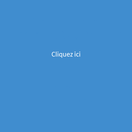
Menu de la semaine
Recevez Le Menu De La Semaine Directement Dans
Votre Boite Mail
Cliquez ici
Partenaires
La Boucherie Des Arts
Epices Et Tout