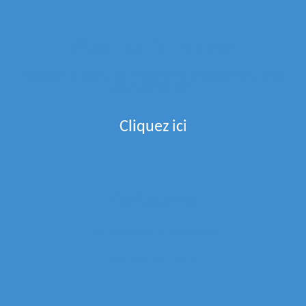
Menu de la semaine
Recevez Le Menu De La Semaine Directement Dans
Votre Boite Mail
Cliquez ici
Partenaires
La Boucherie Des Arts
Epices Et Tout