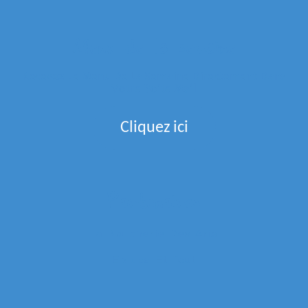
Menu de la semaine
Recevez Le Menu De La Semaine Directement Dans
Votre Boite Mail
Cliquez ici
Partenaires
La Boucherie Des Arts
Epices Et Tout