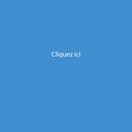
Menu de la semaine
Recevez Le Menu De La Semaine Directement Dans
Votre Boite Mail
Cliquez ici
Partenaires
La Boucherie Des Arts
Epices Et Tout