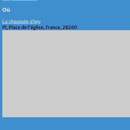
Où
La chaussée d'Ivry
Pl, Place de l'église, france, 28260