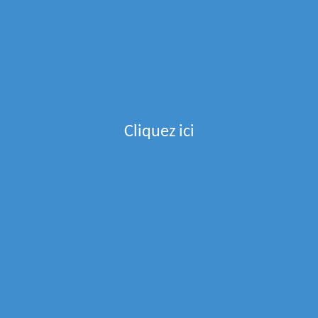
Menu de la semaine
Recevez Le Menu De La Semaine Directement Dans
Votre Boite Mail
Cliquez ici
Partenaires
La Boucherie Des Arts
Epices Et Tout