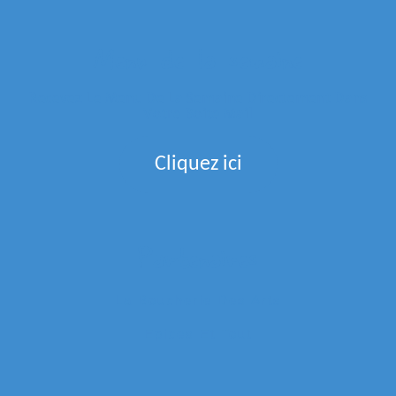
Menu de la semaine
Recevez Le Menu De La Semaine Directement Dans
Votre Boite Mail
Cliquez ici
Partenaires
La Boucherie Des Arts
Epices Et Tout