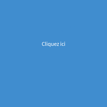
Menu de la semaine
Recevez Le Menu De La Semaine Directement Dans
Votre Boite Mail
Cliquez ici
Partenaires
La Boucherie Des Arts
Epices Et Tout