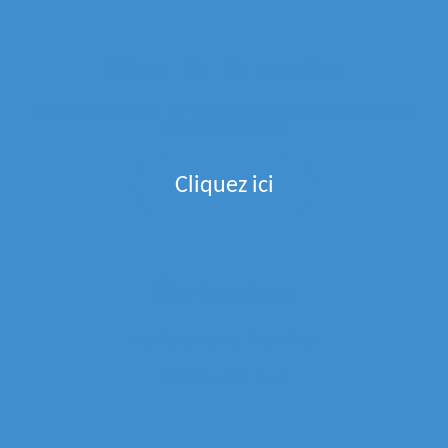
Menu de la semaine
Recevez Le Menu De La Semaine Directement Dans
Votre Boite Mail
Cliquez ici
Partenaires
La Boucherie Des Arts
Epices Et Tout