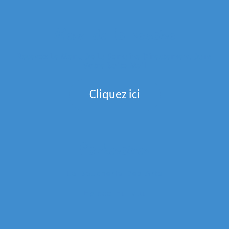
Menu de la semaine
Recevez Le Menu De La Semaine Directement Dans
Votre Boite Mail
Cliquez ici
Partenaires
La Boucherie Des Arts
Epices Et Tout