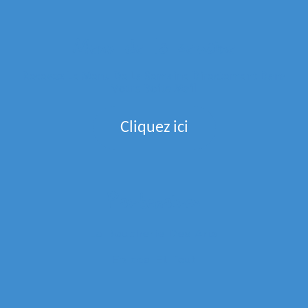
Menu de la semaine
Recevez Le Menu De La Semaine Directement Dans
Votre Boite Mail
Cliquez ici
Partenaires
La Boucherie Des Arts
Epices Et Tout