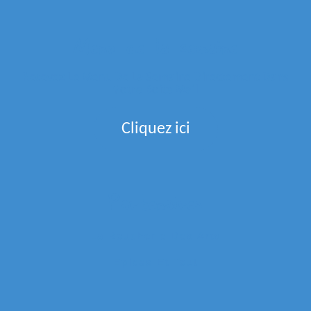
Menu de la semaine
Recevez Le Menu De La Semaine Directement Dans
Votre Boite Mail
Cliquez ici
Partenaires
La Boucherie Des Arts
Epices Et Tout