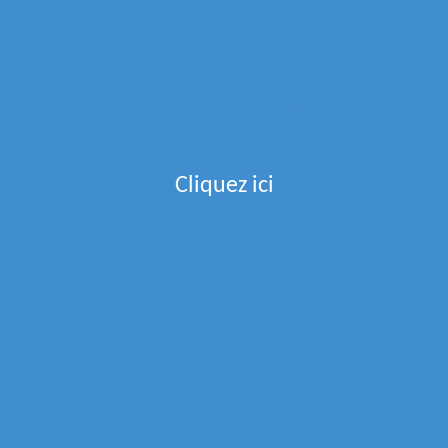
Menu de la semaine
Recevez Le Menu De La Semaine Directement Dans
Votre Boite Mail
Cliquez ici
Partenaires
La Boucherie Des Arts
Epices Et Tout