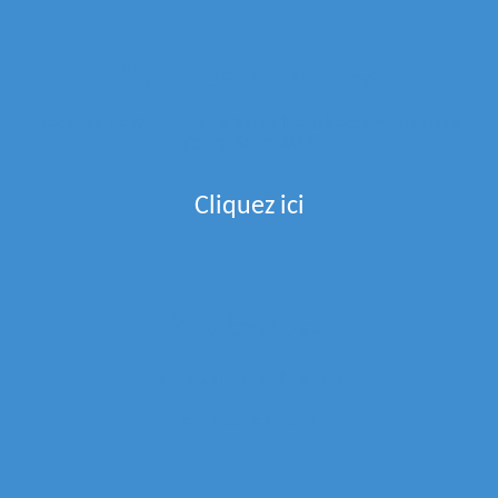
Menu de la semaine
Recevez Le Menu De La Semaine Directement Dans
Votre Boite Mail
Cliquez ici
Partenaires
La Boucherie Des Arts
Epices Et Tout