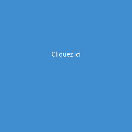
Menu de la semaine
Recevez Le Menu De La Semaine Directement Dans
Votre Boite Mail
Cliquez ici
Partenaires
La Boucherie Des Arts
Epices Et Tout