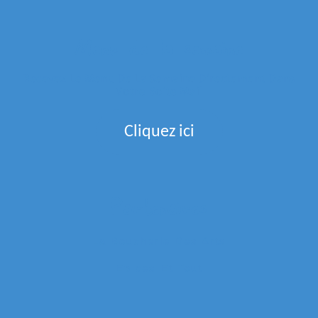
Menu de la semaine
Recevez Le Menu De La Semaine Directement Dans
Votre Boite Mail
Cliquez ici
Partenaires
La Boucherie Des Arts
Epices Et Tout