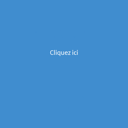
Menu de la semaine
Recevez Le Menu De La Semaine Directement Dans
Votre Boite Mail
Cliquez ici
Partenaires
La Boucherie Des Arts
Epices Et Tout