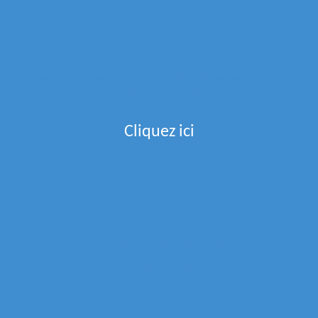
Menu de la semaine
Recevez Le Menu De La Semaine Directement Dans
Votre Boite Mail
Cliquez ici
Partenaires
La Boucherie Des Arts
Epices Et Tout