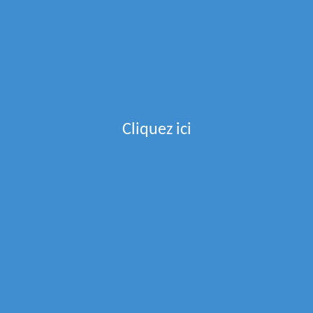
Menu de la semaine
Recevez Le Menu De La Semaine Directement Dans
Votre Boite Mail
Cliquez ici
Partenaires
La Boucherie Des Arts
Epices Et Tout